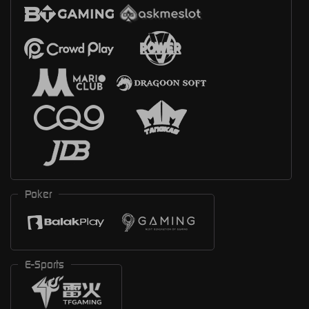
Poker
E-Sports