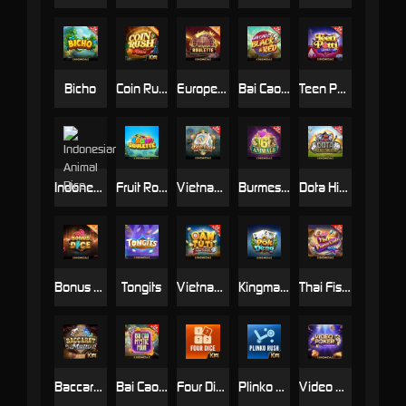
Bicho
Coin Rush Deluxe
European Roulette
Bai Cao Black & Red
Teen Patti Versus
Indonesian Animal Dice
Fruit Roulette
Vietnam Fish Prawn Crab
Burmese 6 Animals
Dota Hi-Lo
Bonus Dice
Tongits
Vietnam Rock Paper Scissors
Kingmaker Pok Deng
Thai Fish Prawn Crab GO!
Baccarat: Multi
Bai Cao Mystic Four
Four Dice
Plinko Rush
Video Poker