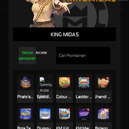
KING MIDAS
Semua
Arcade
permainan
Pirate's Tresure
Speedy Andar Bahar
Colour Game
Ladder Game
Jhandi Munda
Bola Tangkas
Olympus Glory
KM Virtual Animal Race
KM Marble Knockout
Belangkai 2