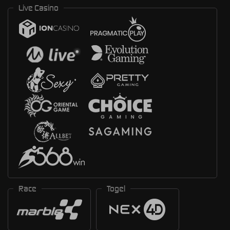
Live Casino
Race
Togel