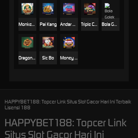
Monkey King Roulette
Pai Kang
Andar Bahar
Triple Chance
Bola Golek
Dragon Tiger 2
Sic Bo
Money Wheel Deluxe
HAPPYBET188: Topcer Link Situs Slot Gacor Hari Ini Terbaik
Lisensi 188
HAPPYBET188: Topcer Link
Situs Slot Gacor Hari Ini