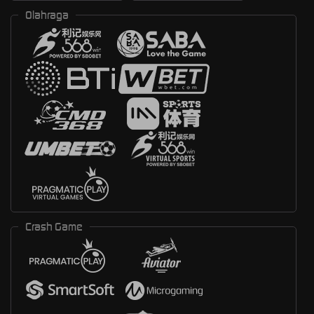
Olahraga
Crash Game