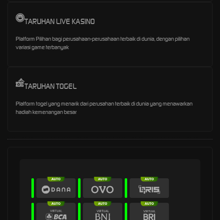
TARUHAN LIVE KASINO
Platform Pilihan bagi perusahaan-perusahaan terbaik di dunia, dengan pilihan
variasi game terbanyak
TARUHAN TOGEL
Platform togel yang menarik dari perusahan terbaik di dunia yang menawarkan
hadiah kemenangan besar