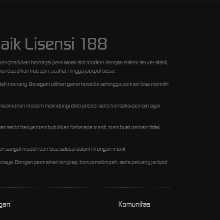
baik Lisensi 188
ni menghadirkan berbagai permainan slot modern dengan sistem server stabil,
patkan free spin, scatter, hingga jackpot besar.
udah menang. Beragam pilihan game tersedia sehingga pemain bisa memilih
m keamanan modern melindungi data pribadi serta transaksi pemain agar
ncairan saldo hanya membutuhkan beberapa menit, membuat pemain tidak
 sangat mudah dan bisa selesai dalam hitungan menit.
ercaya. Dengan permainan lengkap, bonus melimpah, serta peluang jackpot
gan
Komunitas