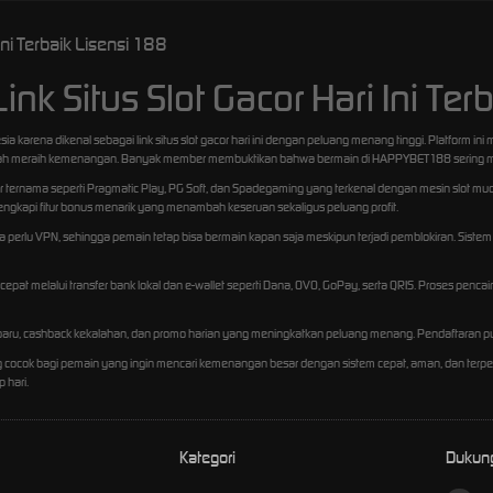
ni Terbaik Lisensi 188
k Situs Slot Gacor Hari Ini Ter
sia karena dikenal sebagai link situs slot gacor hari ini dengan peluang menang tinggi. Platform i
udah meraih kemenangan. Banyak member membuktikan bahwa bermain di HAPPYBET188 sering menda
r ternama seperti Pragmatic Play, PG Soft, dan Spadegaming yang terkenal dengan mesin slot m
lengkapi fitur bonus menarik yang menambah keseruan sekaligus peluang profit.
pa perlu VPN, sehingga pemain tetap bisa bermain kapan saja meskipun terjadi pemblokiran. Siste
cepat melalui transfer bank lokal dan e-wallet seperti Dana, OVO, GoPay, serta QRIS. Proses pe
aru, cashback kekalahan, dan promo harian yang meningkatkan peluang menang. Pendaftaran pun
g cocok bagi pemain yang ingin mencari kemenangan besar dengan sistem cepat, aman, dan terp
 hari.
Kategori
Dukun