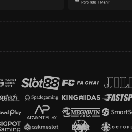
Rata-rata 1 Menit