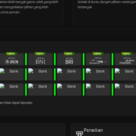
kan lebih banyak game, odds yang lebih
terbaik di dunia, dengan pilihan variasi g
 dan menyediakan pilihan yang lebih
terbanyak
untuk pemain.
an tidak dapat diproses
Penarikan