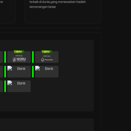
ame
terbaik di dunia yang menawarkan hadiah
kemenangan besar