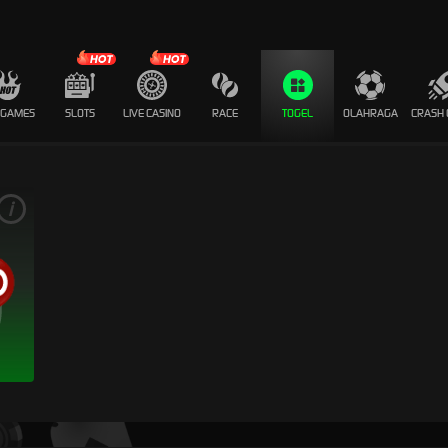
 GAMES
SLOTS
LIVE CASINO
RACE
TOGEL
OLAHRAGA
CRASH
i