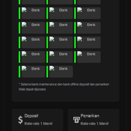
* Selama bank maintenance dan bank offline deposit dan penarikan
tidak dapat diproses
Deposit
Penarikan
Rata-rata 1 Menit
Rata-rata 1 Menit