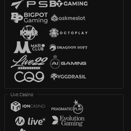
Live Casino