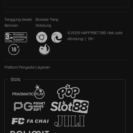
Tanggung Jawab
Browser Yang
Bermain
Didukung
©2026 HAPPYBET188. Hak cipta
dilindungi | 18+
Platform Penyedia Layanan
Slots