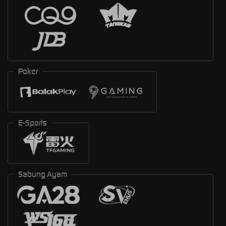
Poker
E-Sports
Sabung Ayam