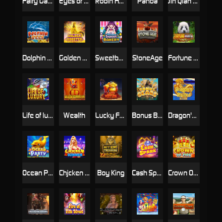
Fairy Garden
Eyes of Fortune
Robin Hood
Panda
Jin Qian Wa
Dolphin Reef
Golden Rooster
Sweetbakery
StoneAge
Fortune Panda
Life of luxury II
Wealth
Lucky Fortune
Bonus Bears
Dragon's Riches
Ocean Party
Chjcken Djnner
Boy King
Cash Spark
Crown Of Fire