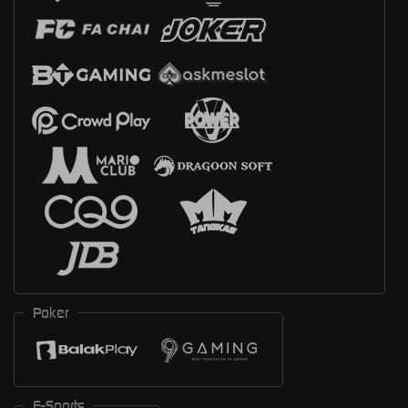
Poker
E-Sports