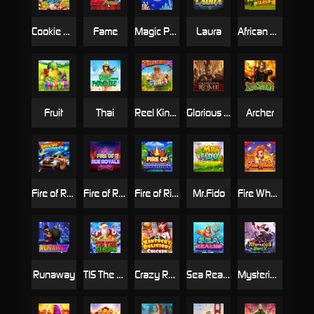
Cookie Pop
Fame
Magic Pearl
Laura
African Wildlife
Fruit
Thai
Reel King Mega
Glorious Rome
Archer
Fire of Route 66
Fire of Rue Royale
Fire of Riverside
Mr.Fido
Fire Wheel
Runaway
TIS The Season
Crazy Restaurant
Sea Realms
Mysterious Witch