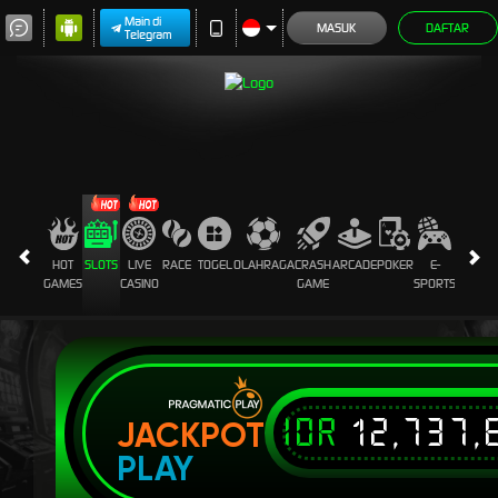
Main di
MASUK
DAFTAR
Telegram
HOT
SLOTS
LIVE
RACE
TOGEL
OLAHRAGA
CRASH
ARCADE
POKER
E-
SABUN
GAMES
CASINO
GAME
SPORTS
AYAM
IDR
12,737,
JACKPOT
PLAY