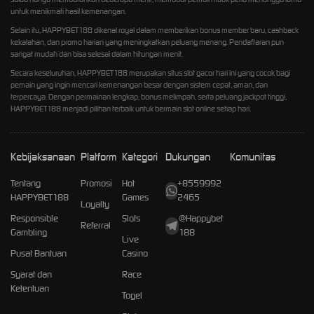
untuk menikmati hasil kemenangan.
Selain itu, HAPPYBET188 dikenal royal dalam memberikan bonus member baru, cashback
kekalahan, dan promo harian yang meningkatkan peluang menang. Pendaftaran pun
sangat mudah dan bisa selesai dalam hitungan menit.
Secara keseluruhan, HAPPYBET188 merupakan situs slot gacor hari ini yang cocok bagi
pemain yang ingin mencari kemenangan besar dengan sistem cepat, aman, dan
terpercaya. Dengan permainan lengkap, bonus melimpah, serta peluang jackpot tinggi,
HAPPYBET188 menjadi pilihan terbaik untuk bermain slot online setiap hari.
Kebijaksanaan
Platform
Kategori
Dukungan
Komunitas
Tentang
Promosi
Hot
+8559992
HAPPYBET188
Games
2465
Loyalty
Responsible
Slots
@Happybet
Referral
Gambling
188
Live
Pusat Bantuan
Casino
Syarat dan
Race
Ketentuan
Togel