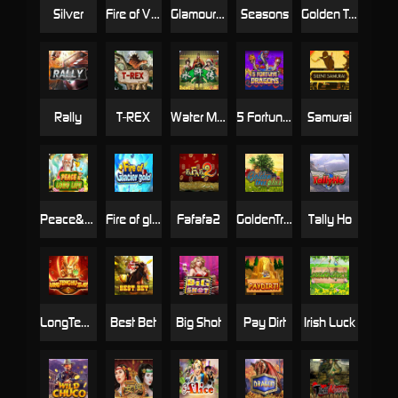
Silver
Fire of Villa Street
Glamourous World
Seasons
Golden Tour
Rally
T-REX
Water Margin
5 Fortune Dragon
Samurai
Peace&Long Life
Fire of glacier gold
Fafafa2
GoldenTree
Tally Ho
LongTengHuXiao2
Best Bet
Big Shot
Pay Dirt
Irish Luck